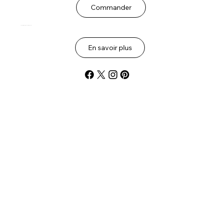
Commander
Oeuvres inédites en cours de création.
En savoir plus