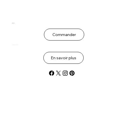
Bientôt dévoilé
Commander
Oeuvres inédites en cours de création.
En savoir plus